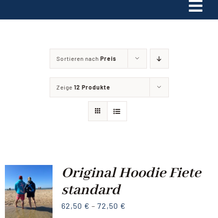
Tog
Navi
Home
Sortieren nach
Preis
unsere Mission
Zeige
12 Produkte
Shop
Kontakt
Original Hoodie Fiete
standard
62,50
€
–
72,50
€